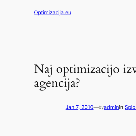
Skip
Optimizacija.eu
to
content
Naj optimizacijo izv
agencija?
Jan 7, 2010
—
admin
in
Splo
by