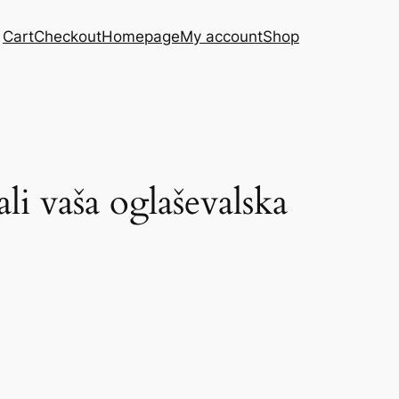
Cart
Checkout
Homepage
My account
Shop
ali vaša oglaševalska