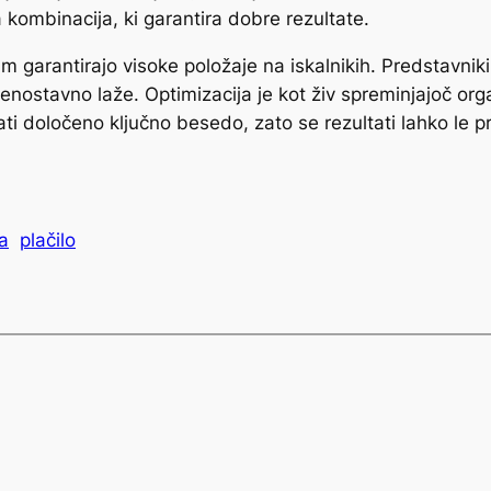
a kombinacija, ki garantira dobre rezultate.
 vam garantirajo visoke položaje na iskalnikih. Predstavn
h enostavno laže. Optimizacija je kot živ spreminjajoč org
ati določeno ključno besedo, zato se rezultati lahko le pre
ja
plačilo