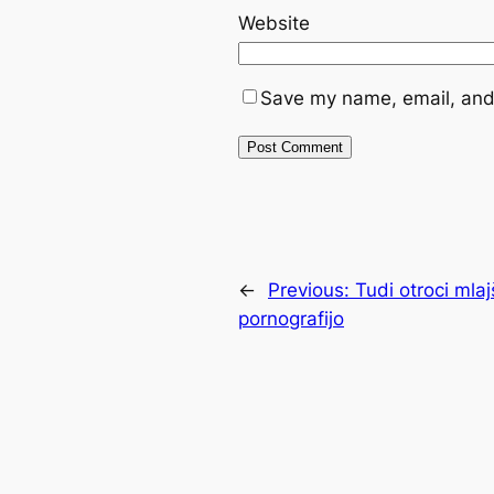
Website
Save my name, email, and 
←
Previous:
Tudi otroci mlajš
pornografijo