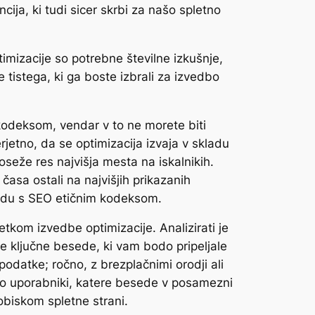
ija, ki tudi sicer skrbi za našo spletno
timizacije so potrebne številne izkušnje,
 tistega, ki ga boste izbrali za izvedbo
 kodeksom, vendar v to ne morete biti
jetno, da se optimizacija izvaja v skladu
seže res najvišja mesta na iskalnikih.
časa ostali na najvišjih prikazanih
kladu s SEO etičnim kodeksom.
tkom izvedbe optimizacije. Analizirati je
re ključne besede, ki vam bodo pripeljale
podatke; ročno, z brezplačnimi orodji ali
jejo uporabniki, katere besede v posamezni
obiskom spletne strani.