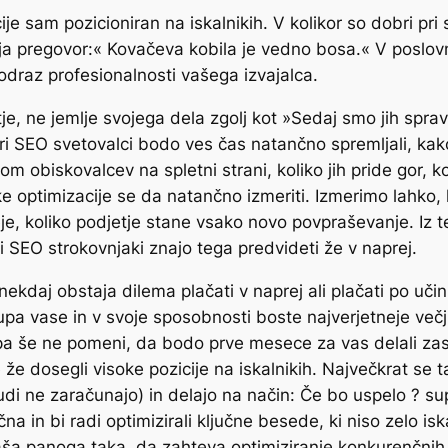
je sam pozicioniran na iskalnikih. V kolikor so dobri pri
velja pregovor:« Kovačeva kobila je vedno bosa.« V poslo
o odraz profesionalnosti vašega izvajalca.
tje, ne jemlje svojega dela zgolj kot »Sedaj smo jih spra
ri SEO svetovalci bodo ves čas natančno spremljali, kako 
lom obiskovalcev na spletni strani, koliko jih pride gor, k
e optimizacije se da natančno izmeriti. Izmerimo lahko, 
je, koliko podjetje stane vsako novo povpraševanje. Iz te
 SEO strokovnjaki znajo tega predvideti že v naprej.
ekdaj obstaja dilema plačati v naprej ali plačati po učin
upa vase in v svoje sposobnosti boste najverjetneje večji 
r pa še ne pomeni, da bodo prve mesece za vas delali z
 že dosegli visoke pozicije na iskalnikih. Največkrat se t
tudi ne zaračunajo) in delajo na način: Če bo uspelo ? su
na in bi radi optimizirali ključne besede, ki niso zelo 
 vaša panoga taka, da zahteva optimiziranje konkurenčnih