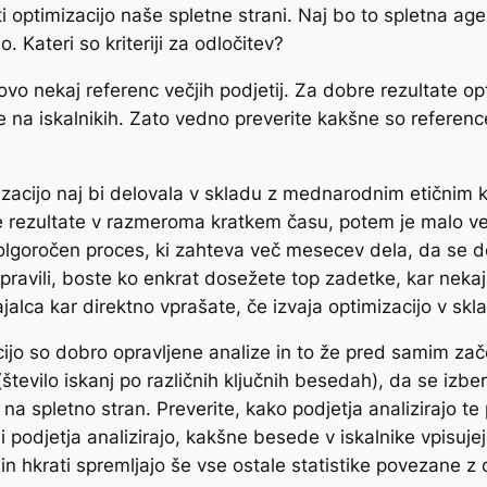
optimizacijo naše spletne strani. Naj bo to spletna agenc
. Kateri so kriteriji za odločitev?
vo nekaj referenc večjih podjetij. Za dobre rezultate op
te na iskalnikih. Zato vedno preverite kakšne so reference
imizacijo naj bi delovala v skladu z mednarodnim etičnim
ke rezultate v razmeroma kratkem času, potem je malo ver
dolgoročen proces, ki zahteva več mesecev dela, da se do
 pravili, boste ko enkrat dosežete top zadetke, kar nekaj 
ajalca kar direktno vprašate, če izvaja optimizacijo v s
jo so dobro opravljene analize in to že pred samim zače
število iskanj po različnih ključnih besedah), da se izbe
na spletno stran. Preverite, kako podjetja analizirajo te 
dji podjetja analizirajo, kakšne besede v iskalnike vpisu
n hkrati spremljajo še vse ostale statistike povezane z 