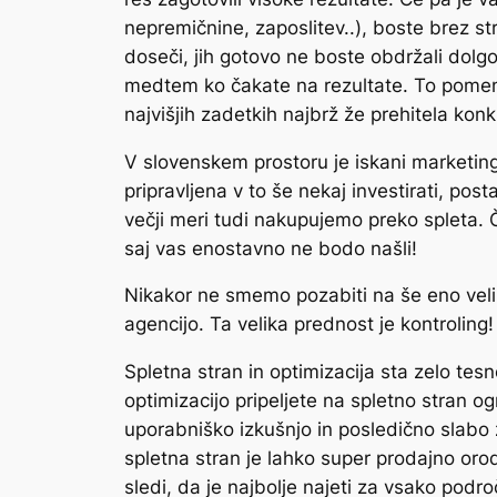
nepremičnine, zaposlitev..), boste brez str
doseči, jih gotovo ne boste obdržali dolgo
medtem ko čakate na rezultate. To pomeni
najvišjih zadetkih najbrž že prehitela kon
V slovenskem prostoru je iskani marketing
pripravljena v to še nekaj investirati, po
večji meri tudi nakupujemo preko spleta. Č
saj vas enostavno ne bodo našli!
Nikakor ne smemo pozabiti na še eno velik
agencijo. Ta velika prednost je kontroling!
Spletna stran in optimizacija sta zelo te
optimizacijo pripeljete na spletno stran o
uporabniško izkušnjo in posledično slabo z
spletna stran je lahko super prodajno orodj
sledi, da je najbolje najeti za vsako podro