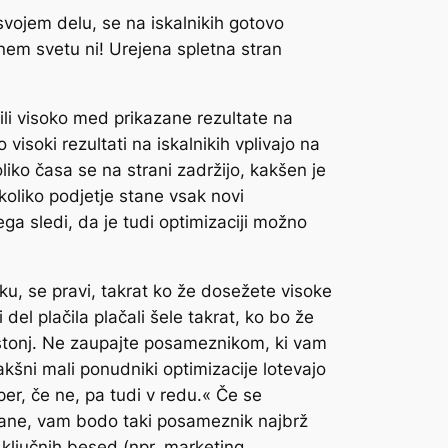
 svojem delu, se na iskalnikih gotovo
vnem svetu ni! Urejena spletna stran
vili visoko med prikazane rezultate na
visoki rezultati na iskalnikih vplivajo na
oliko časa se na strani zadržijo, kakšen je
koliko podjetje stane vsak novi
ga sledi, da je tudi optimizaciji možno
ku, se pravi, takrat ko že dosežete visoke
del plačila plačali šele takrat, ko bo že
astonj. Ne zaupajte posameznikom, ki vam
akšni mali ponudniki optimizacije lotevajo
per, če ne, pa tudi v redu.« Če se
iskane, vam bodo taki posameznik najbrž
 ključnih besed (npr. marketing,