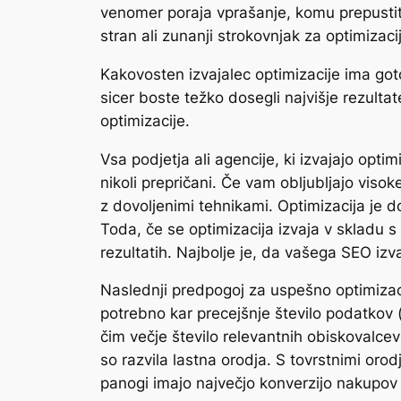
venomer poraja vprašanje, komu prepustiti 
stran ali zunanji strokovnjak za optimizacijo
Kakovosten izvajalec optimizacije ima goto
sicer boste težko dosegli najvišje rezulta
optimizacije.
Vsa podjetja ali agencije, ki izvajajo opt
nikoli prepričani. Če vam obljubljajo viso
z dovoljenimi tehnikami. Optimizacija je 
Toda, če se optimizacija izvaja v skladu s
rezultatih. Najbolje je, da vašega SEO izv
Naslednji predpogoj za uspešno optimizaci
potrebno kar precejšnje število podatkov (
čim večje število relevantnih obiskovalcev 
so razvila lastna orodja. S tovrstnimi oro
panogi imajo največjo konverzijo nakupov i