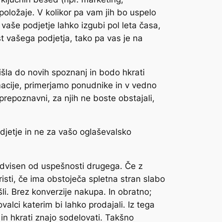
 položaje. V kolikor pa vam jih bo uspelo
vaše podjetje lahko izgubi pol leta časa,
 vašega podjetja, tako pa vas je na
išla do novih spoznanj in bodo hkrati
ormacije, primerjamo ponudnike in v vedno
prepoznavni, za njih ne boste obstajali,
djetje in ne za vašo oglaševalsko
 odvisen od uspešnosti drugega. Če z
risti, če ima obstoječa spletna stran slabo
li. Brez konverzije nakupa. In obratno;
valci katerim bi lahko prodajali. Iz tega
i in hkrati znajo sodelovati. Takšno