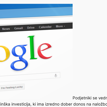
Podjetniki se ved
nška investicija, ki ima izredno dober donos na naložbo,