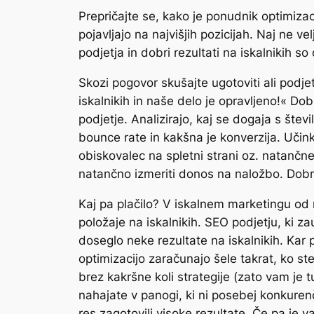
Prepričajte se, kako je ponudnik optimizaci
pojavljajo na najvišjih pozicijah. Naj ne 
podjetja in dobri rezultati na iskalnikih s
Skozi pogovor skušajte ugotoviti ali podje
iskalnikih in naše delo je opravljeno!« Dob
podjetje. Analizirajo, kaj se dogaja s števi
bounce rate in kakšna je konverzija. Učink
obiskovalec na spletni strani oz. natančne
natančno izmeriti donos na naložbo. Dobri
Kaj pa plačilo? V iskalnem marketingu od n
položaje na iskalnikih. SEO podjetju, ki za
doseglo neke rezultate na iskalnikih. Ka
optimizacijo zaračunajo šele takrat, ko ste
brez kakršne koli strategije (zato vam je 
nahajate v panogi, ki ni posebej konkurenč
res zagotovili visoke rezultate. Če pa je