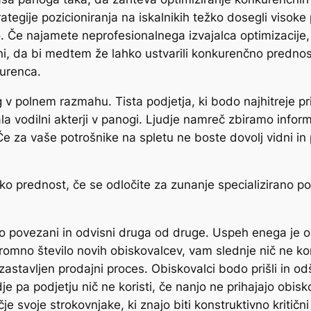
ategije pozicioniranja na iskalnikih težko dosegli visoke
. Če najamete neprofesionalnega izvajalca optimizacije, 
, da bi medtem že lahko ustvarili konkurenčno prednost
kurenca.
 v polnem razmahu. Tista podjetja, ki bodo najhitreje pr
stala vodilni akterji v panogi. Ljudje namreč zbiramo inf
e za vaše potrošnike na spletu ne boste dovolj vidni in 
o prednost, če se odločite za zunanje specializirano po
sno povezani in odvisni druga od druge. Uspeh enega je
gromno število novih obiskovalcev, vam slednje nič ne ko
astavljen prodajni proces. Obiskovalci bodo prišli in odš
e pa podjetju nič ne koristi, če nanjo ne prihajajo obisko
čje svoje strokovnjake, ki znajo biti konstruktivno kritičn