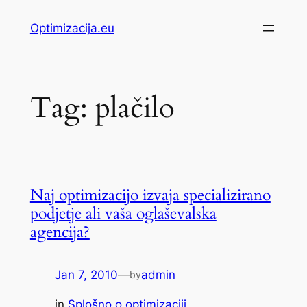
Skip
Optimizacija.eu
to
content
Tag:
plačilo
Naj optimizacijo izvaja specializirano
podjetje ali vaša oglaševalska
agencija?
Jan 7, 2010
—
admin
by
in
Splošno o optimizaciji