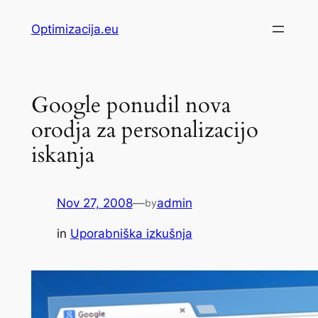
Skip
Optimizacija.eu
to
content
Google ponudil nova
orodja za personalizacijo
iskanja
Nov 27, 2008
—
admin
by
in
Uporabniška izkušnja