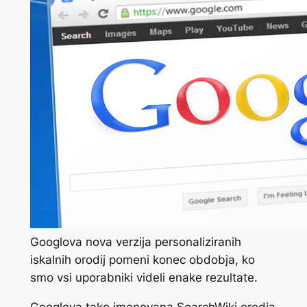
Googlova nova verzija personaliziranih
iskalnih orodij pomeni konec obdobja, ko
smo vsi uporabniki videli enake rezultate.
Googlova tako imenovana SearchWiki orodja