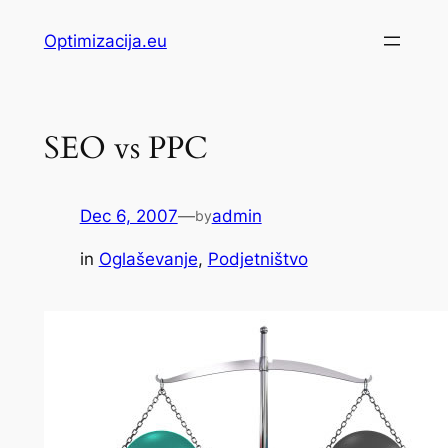
Skip
Optimizacija.eu
to
content
SEO vs PPC
Dec 6, 2007
—
admin
by
in
Oglaševanje
, 
Podjetništvo