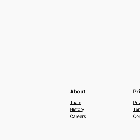
About
Pr
Team
Pri
History
Ter
Careers
Con