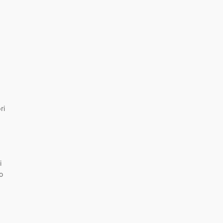
ri
i
o