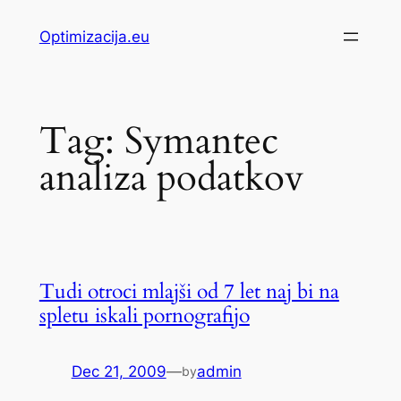
Skip
Optimizacija.eu
to
content
Tag:
Symantec
analiza podatkov
Tudi otroci mlajši od 7 let naj bi na
spletu iskali pornografijo
Dec 21, 2009
—
admin
by