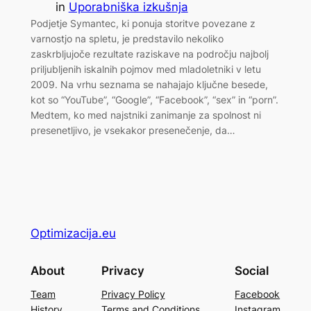
in
Uporabniška izkušnja
Podjetje Symantec, ki ponuja storitve povezane z
varnostjo na spletu, je predstavilo nekoliko
zaskrbljujoče rezultate raziskave na področju najbolj
priljubljenih iskalnih pojmov med mladoletniki v letu
2009. Na vrhu seznama se nahajajo ključne besede,
kot so “YouTube”, “Google”, “Facebook”, “sex” in “porn”.
Medtem, ko med najstniki zanimanje za spolnost ni
presenetljivo, je vsekakor presenečenje, da…
Optimizacija.eu
About
Privacy
Social
Team
Privacy Policy
Facebook
History
Terms and Conditions
Instagram