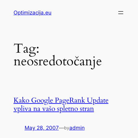
Skip
Optimizacija.eu
to
content
Tag:
neosredotočanje
Kako Google PageRank Update
vpliva na vašo spletno stran
May 28, 2007
—
admin
by