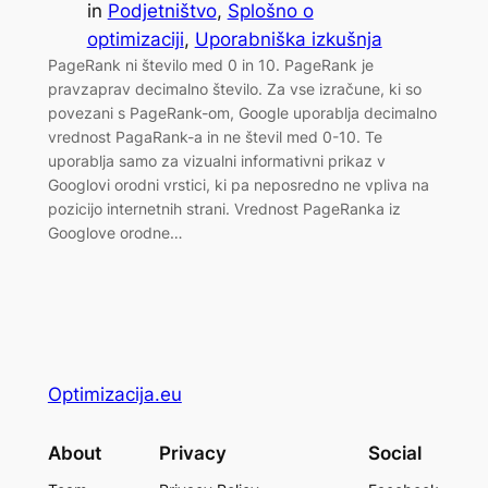
in
Podjetništvo
, 
Splošno o
optimizaciji
, 
Uporabniška izkušnja
PageRank ni število med 0 in 10. PageRank je
pravzaprav decimalno število. Za vse izračune, ki so
povezani s PageRank-om, Google uporablja decimalno
vrednost PagaRank-a in ne števil med 0-10. Te
uporablja samo za vizualni informativni prikaz v
Googlovi orodni vrstici, ki pa neposredno ne vpliva na
pozicijo internetnih strani. Vrednost PageRanka iz
Googlove orodne…
Optimizacija.eu
About
Privacy
Social