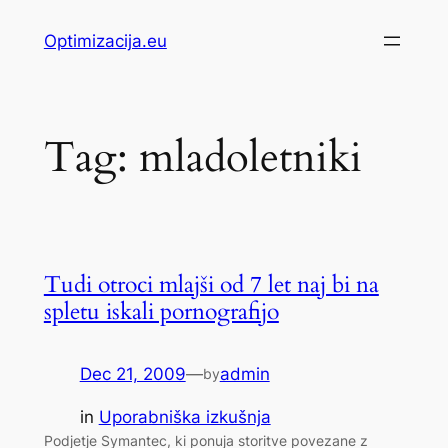
Skip
Optimizacija.eu
to
content
Tag:
mladoletniki
Tudi otroci mlajši od 7 let naj bi na
spletu iskali pornografijo
Dec 21, 2009
—
admin
by
in
Uporabniška izkušnja
Podjetje Symantec, ki ponuja storitve povezane z