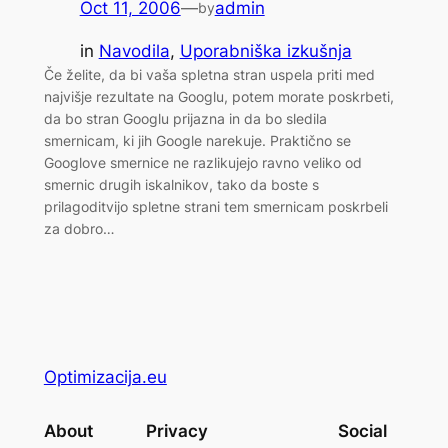
Oct 11, 2006
—
admin
by
in
Navodila
, 
Uporabniška izkušnja
Če želite, da bi vaša spletna stran uspela priti med
najvišje rezultate na Googlu, potem morate poskrbeti,
da bo stran Googlu prijazna in da bo sledila
smernicam, ki jih Google narekuje. Praktično se
Googlove smernice ne razlikujejo ravno veliko od
smernic drugih iskalnikov, tako da boste s
prilagoditvijo spletne strani tem smernicam poskrbeli
za dobro…
Optimizacija.eu
About
Privacy
Social