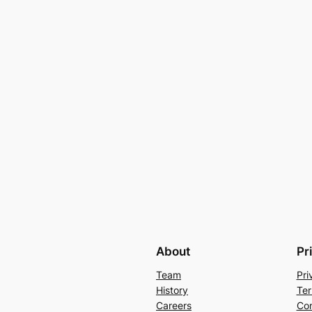
About
Pr
Team
Pri
History
Ter
Careers
Con