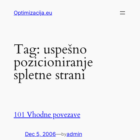
Skip
Optimizacija.eu
to
content
Tag:
uspešno
pozicioniranje
spletne strani
101 Vhodne povezave
Dec 5, 2006
—
admin
by