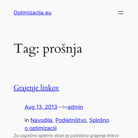
Skip
Optimizacija.eu
to
content
Tag:
prošnja
Grajenje linkov
Aug 13, 2013
—
admin
by
in
Navodila
, 
Podjetništvo
, 
Splošno
o optimizaciji
Za uspešno spletno stran je potrebno grajenje linkov