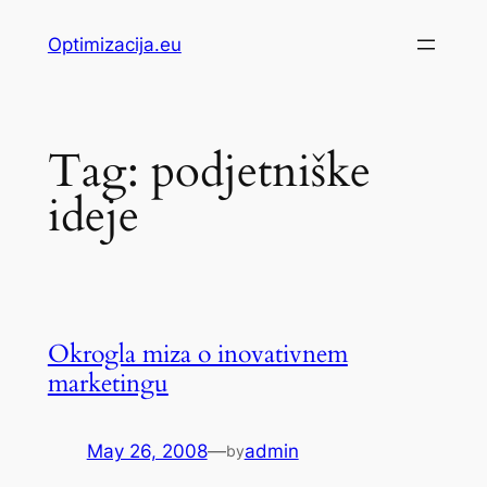
Skip
Optimizacija.eu
to
content
Tag:
podjetniške
ideje
Okrogla miza o inovativnem
marketingu
May 26, 2008
—
admin
by