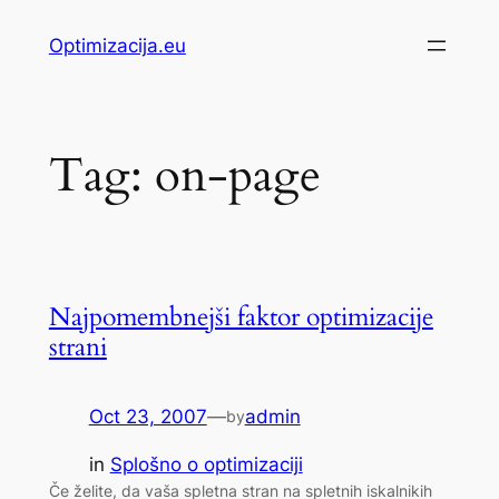
Skip
Optimizacija.eu
to
content
Tag:
on-page
Najpomembnejši faktor optimizacije
strani
Oct 23, 2007
—
admin
by
in
Splošno o optimizaciji
Če želite, da vaša spletna stran na spletnih iskalnikih