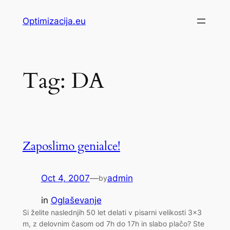
Skip
Optimizacija.eu
to
content
Tag:
DA
Zaposlimo genialce!
Oct 4, 2007
—
admin
by
in
Oglaševanje
Si želite naslednjih 50 let delati v pisarni velikosti 3×3
m, z delovnim časom od 7h do 17h in slabo plačo? Ste