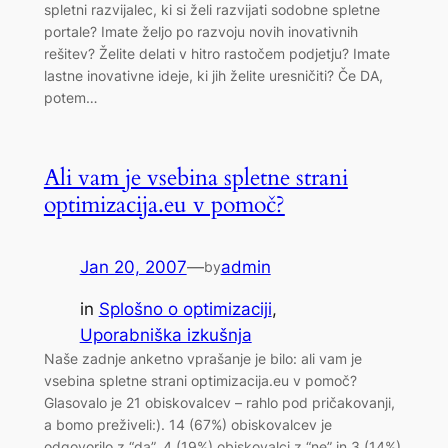
spletni razvijalec, ki si želi razvijati sodobne spletne
portale? Imate željo po razvoju novih inovativnih
rešitev? Želite delati v hitro rastočem podjetju? Imate
lastne inovativne ideje, ki jih želite uresničiti? Če DA,
potem…
Ali vam je vsebina spletne strani
optimizacija.eu v pomoč?
Jan 20, 2007
—
admin
by
in
Splošno o optimizaciji
, 
Uporabniška izkušnja
Naše zadnje anketno vprašanje je bilo: ali vam je
vsebina spletne strani optimizacija.eu v pomoč?
Glasovalo je 21 obiskovalcev – rahlo pod pričakovanji,
a bomo preživeli:). 14 (67%) obiskovalcev je
odgovorilo z “da”, 4 (19%) obiskovalci z “ne” in 3 (14%)