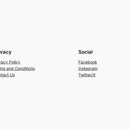
e
a
r
c
h
ivacy
Social
vacy Policy
Facebook
ms and Conditions
Instagram
tact Us
Twitter/X