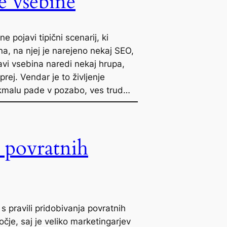
je vsebine
e pojavi tipični scenarij, ki
a, na njej je narejeno nekaj SEO,
avi vsebina naredi nekaj hrupa,
prej. Vendar je to življenje
 kmalu pade v pozabo, ves trud…
a povratnih
 pravili pridobivanja povratnih
e, saj je veliko marketingarjev