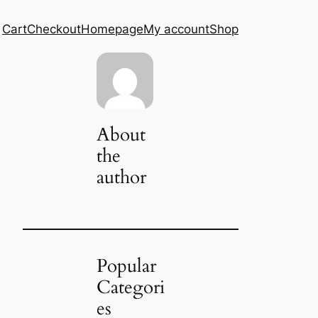
Cart
Checkout
Homepage
My account
Shop
About
the
author
Popular
Categori
es