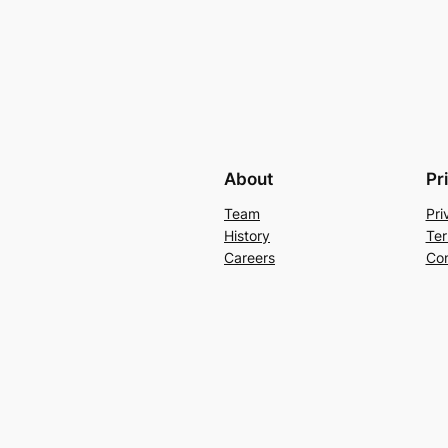
About
Pr
Team
Pri
History
Ter
Careers
Con