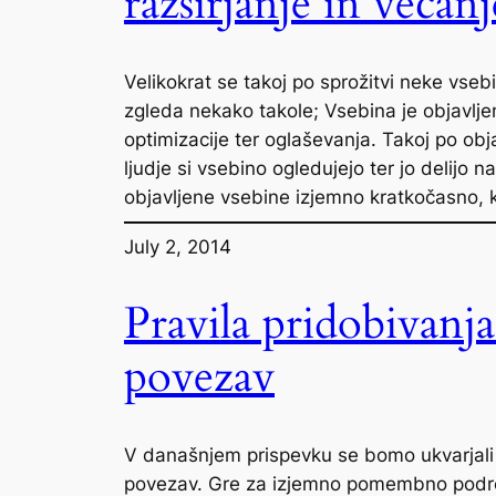
razširjanje in večan
Velikokrat se takoj po sprožitvi neke vsebin
zgleda nekako takole; Vsebina je objavljen
optimizacije ter oglaševanja. Takoj po obj
ljudje si vsebino ogledujejo ter jo delijo na
objavljene vsebine izjemno kratkočasno,
July 2, 2014
Pravila pridobivanj
povezav
V današnjem prispevku se bomo ukvarjali s
povezav. Gre za izjemno pomembno področj