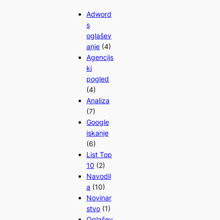
Adword
s
oglašev
anje
(4)
Agencijs
ki
pogled
(4)
Analiza
(7)
Google
iskanje
(6)
List Top
10
(2)
Navodil
a
(10)
Novinar
stvo
(1)
Oglašev